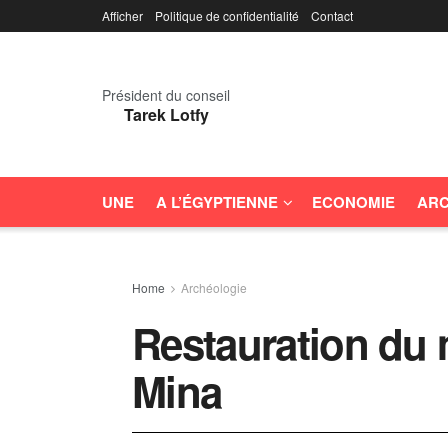
Afficher
Politique de confidentialité
Contact
Président du conseil
Tarek Lotfy
UNE
A L’ÉGYPTIENNE
ECONOMIE
ARC
Home
Archéologie
Restauration du 
Mina