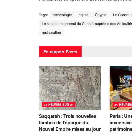
Tags:
archéologie
église
Égypte
Le Conseil 
Le secrétaire général du Conseil suprême des Antiquité
restauration
En rapport
Posts
24 HEURES SUR 24
24 HEURES
Saqqarah : Trois nouvelles
Paris : Un
tombes de l’époque du
immersive 
Nouvel Empire mises au jour
patrimoin