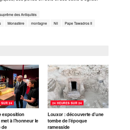
suprême des Antiquités
s
Monastère
montagne
Nil
Pape Tawadros II
 SUR 24
24 HEURES SUR 24
e exposition
Louxor : découverte d’une
met à l’honneur le
tombe de l’époque
e de
ramesside