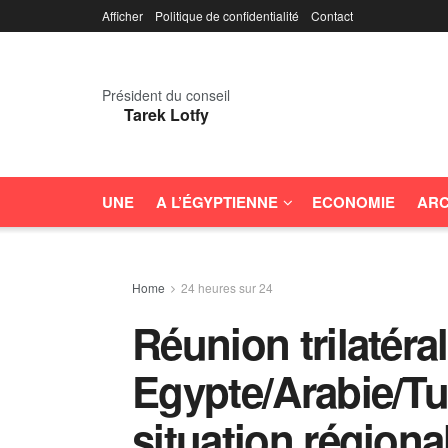
Afficher
Politique de confidentialité
Contact
Président du conseil
Tarek Lotfy
UNE
A L’ÉGYPTIENNE
ECONOMIE
ARC
Home
24 heures sur 24
Réunion trilatéra
Egypte/Arabie/Tu
situation régiona