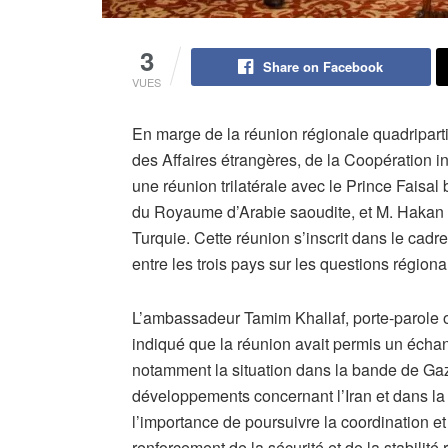
3
Share on Facebook
VUES
En marge de la réunion régionale quadriparti
des Affaires étrangères, de la Coopération in
une réunion trilatérale avec le Prince Faisal
du Royaume d’Arabie saoudite, et M. Hakan F
Turquie. Cette réunion s’inscrit dans le cadr
entre les trois pays sur les questions région
L’ambassadeur Tamim Khallaf, porte-parole of
indiqué que la réunion avait permis un écha
notamment la situation dans la bande de Gaz
développements concernant l’Iran et dans la 
l’importance de poursuivre la coordination et
renforcement de la sécurité et de la stabilité 