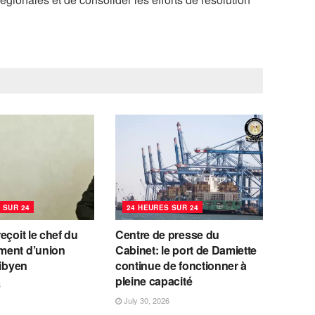
 SUR 24
24 HEURES SUR 24
eçoit le chef du
Centre de presse du
ent d’union
Cabinet: le port de Damiette
libyen
continue de fonctionner à
pleine capacité
6
July 30, 2026