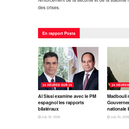
des crises.
En rapport
Posts
24 HEURES SUR 24
24 HEURES
Al Sissi examine avec le PM
Madbouli r
espagnol les rapports
Gouvernem
bilatéraux
nationale 
July 30, 2026
July 30, 202