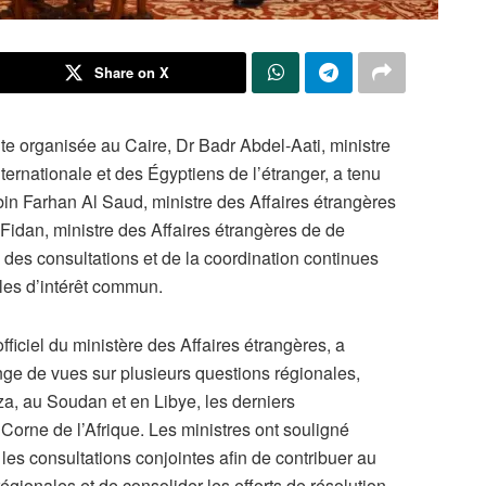
Share on X
te organisée au Caire, Dr Badr Abdel-Aati, ministre
ternationale et des Égyptiens de l’étranger, a tenu
 bin Farhan Al Saud, ministre des Affaires étrangères
idan, ministre des Affaires étrangères de de
e des consultations et de la coordination continues
ales d’intérêt commun.
ficiel du ministère des Affaires étrangères, a
nge de vues sur plusieurs questions régionales,
a, au Soudan et en Libye, les derniers
Corne de l’Afrique. Les ministres ont souligné
 les consultations conjointes afin de contribuer au
régionales et de consolider les efforts de résolution