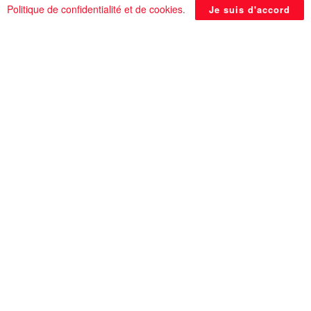
Politique de confidentialité et de cookies
.
grande exposition annuelle de fleurs au Moyen-
Je suis d'accord
Orient et a été inaugurée en 1931. Le roi lui-
même, ou sa reine consort, ou ses sœurs, les
princesses, tenaient toujours à assister à son
inauguration afin de souligner le leadership
agricole de l’Égypte à cette époque.
En rapport
Posts