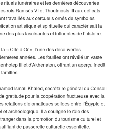
s rituels funéraires et les dernières découvertes
s rois Ramsès VI et Thoutmosis III aux délicats
ent travaillés aux cercueils ornés de symboles
cation artistique et spirituelle qui caractérisait la
ne des plus fascinantes et influentes de l’histoire.
 la « Cité d’Or », l’une des découvertes
ernières années. Les fouilles ont révélé un vaste
nhotep III et d’Akhenaton, offrant un aperçu inédit
 familles.
hamed Ismail Khaled, secrétaire général du Conseil
e gratitude pour la coopération fructueuse avec la
es relations diplomatiques solides entre l’Égypte et
 et archéologique. Il a souligné le rôle des
tranger dans la promotion du tourisme culturel et
lifiant de passerelle culturelle essentielle.