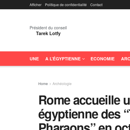
Afficher
Politique de confidentialité
Contact
Président du conseil
Tarek Lotfy
UNE
A L’ÉGYPTIENNE
ECONOMIE
ARC
Home
Archéologie
Rome accueille u
égyptienne des “
Pharaons” en oc