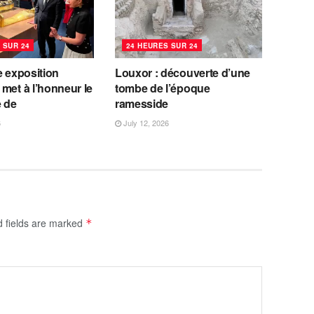
 SUR 24
24 HEURES SUR 24
e exposition
Louxor : découverte d’une
met à l’honneur le
tombe de l’époque
e de
ramesside
6
July 12, 2026
d fields are marked
*