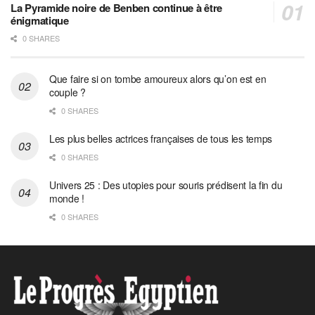
La Pyramide noire de Benben continue à être
énigmatique
0 SHARES
Que faire si on tombe amoureux alors qu’on est en
couple ?
0 SHARES
Les plus belles actrices françaises de tous les temps
0 SHARES
Univers 25 : Des utopies pour souris prédisent la fin du
monde !
0 SHARES