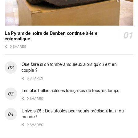
La Pyramide noire de Benben continue à être
énigmatique
0 SHARES
Que faire si on tombe amoureux alors qu’on est en
couple ?
0 SHARES
Les plus belles actrices françaises de tous les temps
0 SHARES
Univers 25 : Des utopies pour souris prédisent la fin du
monde !
0 SHARES