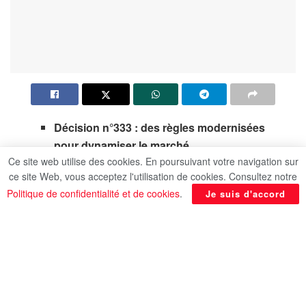
Décision n°333 : des règles modernisées
pour dynamiser le marché
Ce site web utilise des cookies. En poursuivant votre navigation sur
ce site Web, vous acceptez l'utilisation de cookies. Consultez notre
Partenariat public-privé, levier de
Politique de confidentialité et de cookies
.
Je suis d'accord
croissance stratégique