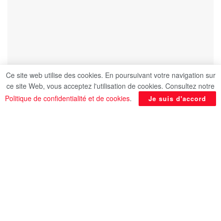
Ce site web utilise des cookies. En poursuivant votre navigation sur
ce site Web, vous acceptez l'utilisation de cookies. Consultez notre
Politique de confidentialité et de cookies
.
Je suis d'accord
Le monde autour de l’Afrique est en train de
changer. Les profondes mutations en cours auront
probablement un grand impact sur l’Afrique
appelée plus que jamais à devenir à son tour un
acteur et prendre son sort en main. Sur ce chemin,
l’Afrique peut compter sur des champions