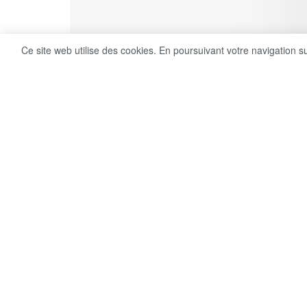
Ce site web utilise des cookies. En poursuivant votre navigation s
16
Share on Facebook
VUES
Une délégation de l’Union européenne (UE),