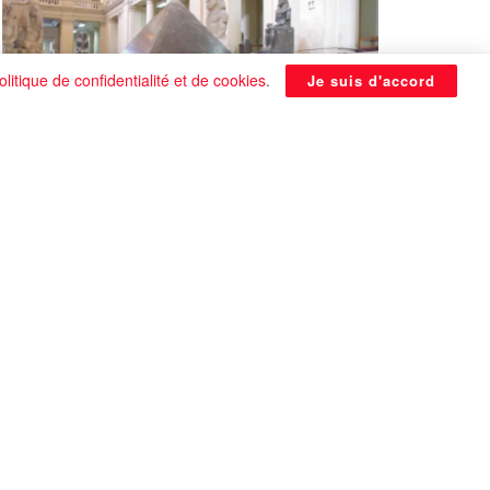
olitique de confidentialité et de cookies
.
Je suis d'accord
La Pyramide noire de Benben
continue à être énigmatique
0 SHARES
Que faire si on tombe amoureux alors qu’on
est en couple ?
0 SHARES
Les plus belles actrices françaises de tous les