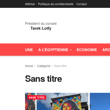
Afficher
Politique de confidentialité
Contact
Président du conseil
Tarek Lotfy
UNE
A L’ÉGYPTIENNE
ECONOMIE
ARC
Home
Catégorie
Sans titre
Sans titre
SANS TITRE