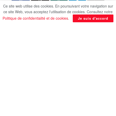
Ce site web utilise des cookies. En poursuivant votre navigation sur
ce site Web, vous acceptez l'utilisation de cookies. Consultez notre
Politique de confidentialité et de cookies
.
Je suis d'accord
Le Premier ministre Dr. Moustafa Madbouli a
examiné une proposition visant à optimiser les
opportunités touristiques le long du chemin de la
Sainte Famille, lors d’une réunion récemment
tenue en présence de l’investisseur touristique
Mounir Ghabbour et d’un certain nombre d’autres
investisseurs. Au cours de la réunion, M. Mounir