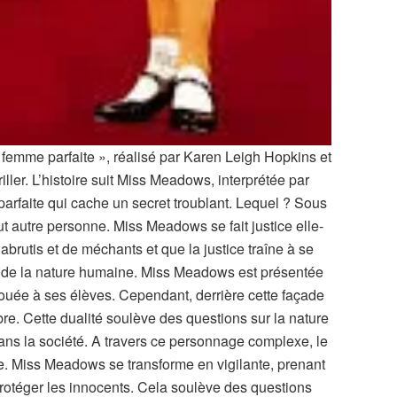
femme parfaite », réalisé par Karen Leigh Hopkins et
ller. L’histoire suit Miss Meadows, interprétée par
arfaite qui cache un secret troublant. Lequel ? Sous
ut autre personne. Miss Meadows se fait justice elle-
brutis et de méchants et que la justice traîne à se
lité de la nature humaine. Miss Meadows est présentée
ée à ses élèves. Cependant, derrière cette façade
e. Cette dualité soulève des questions sur la nature
ns la société. A travers ce personnage complexe, le
le. Miss Meadows se transforme en vigilante, prenant
protéger les innocents. Cela soulève des questions