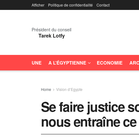
Afficher
Politique de confidentialité
Contact
Président du conseil
Tarek Lotfy
UNE
A L’ÉGYPTIENNE
ECONOMIE
ARC
Home
Vision d’Egypte
Se faire justice 
nous entraîne c