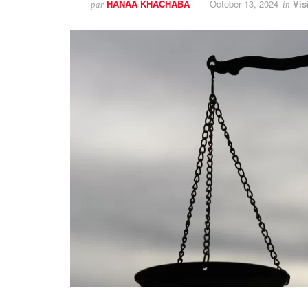
HANAA KHACHABA
October 13, 2024
Vis
par
in