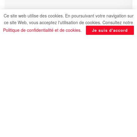
Ce site web utilise des cookies. En poursuivant votre navigation sur
ce site Web, vous acceptez l'utilisation de cookies. Consultez notre
Politique de confidentialité et de cookies
.
Je suis d'accord
Dans le cadre du renforcement de la compétitivité
de la destination touristique égyptienne et de la
promotion de ses divers produits, notamment
le
tourisme sportif
, le ministère du Tourisme et
des Antiquités, représenté par l’Autorité
égyptienne de promotion du tourisme, a parrainé
la
Coupe du monde de natation en eau libre
2026
.
​Cet événement majeur constitue l’une des étapes
de la série de la Coupe du monde approuvée par
la Fédération internationale de natation (
World
Aquatics
). Parallèlement, le ministère a