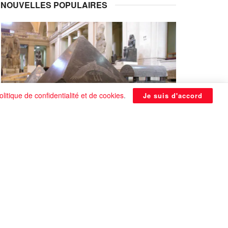
NOUVELLES POPULAIRES
olitique de confidentialité et de cookies
.
Je suis d'accord
La Pyramide noire de Benben
continue à être énigmatique
0 SHARES
Que faire si on tombe amoureux alors qu’on
est en couple ?