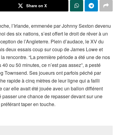
Share on X
nche, l’Irlande, emmenée par Johnny Sexton devenu
i des six nations, s’est offert le droit de rêver à un
eption de l’Angleterre. Plein d’audace, le XV du
ais deux essais coup sur coup de James Lowe et
 la rencontre. “La première période a été une de nos
s 40 ou 50 minutes, ce n’est pas assez”, a pesté
eg Townsend. Ses joueurs ont parfois péché par
 rapide à cinq mètres de leur ligne qui a failli
e car elle avait été jouée avec un ballon différent
issé passer une chance de repasser devant sur une
 préférant taper en touche.