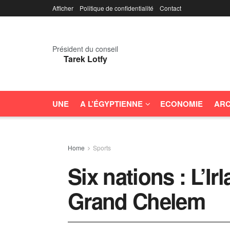
Afficher
Politique de confidentialité
Contact
Président du conseil
Tarek Lotfy
UNE
A L’ÉGYPTIENNE
ECONOMIE
ARC
Home
Sports
Six nations : L’I
Grand Chelem