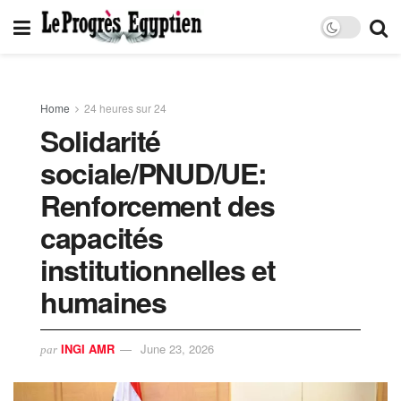
Home
24 heures sur 24
Solidarité
sociale/PNUD/UE:
Renforcement des
capacités
institutionnelles et
humaines
INGI AMR
June 23, 2026
par