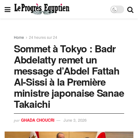
Home
24 heures sur 24
Sommet à Tokyo : Badr
Abdelatty remet un
message d’Abdel Fattah
Al-Sissi à la Première
ministre japonaise Sanae
Takaichi
GHADA CHOUCRI
June 3, 2026
par