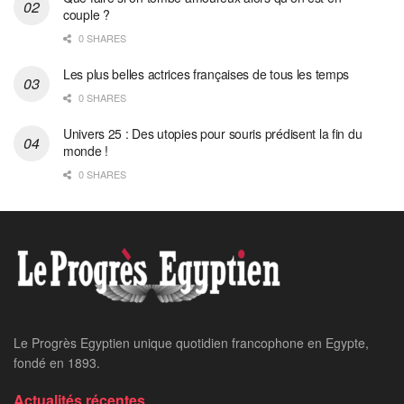
couple ?
0 SHARES
Les plus belles actrices françaises de tous les temps
0 SHARES
Univers 25 : Des utopies pour souris prédisent la fin du
monde !
0 SHARES
Home
24 heures sur 24
Attaque de drones
iraniens ravage