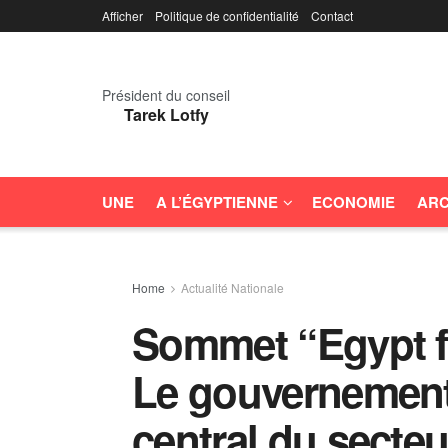
Afficher
Politique de confidentialité
Contact
Président du conseil
Tarek Lotfy
UNE
A L’ÉGYPTIENNE
ECONOMIE
ARC
Home
Actualité Nationale
Sommet “Egypt fo
Le gouvernement 
central du secteu