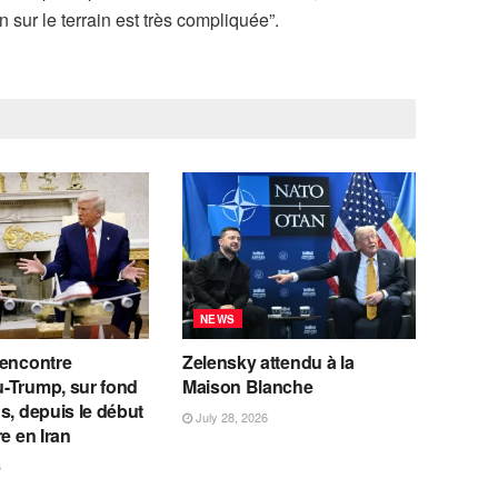
n sur le terrain est très compliquée”.
NEWS
rencontre
Zelensky attendu à la
-Trump, sur fond
Maison Blanche
s, depuis le début
July 28, 2026
re en Iran
6