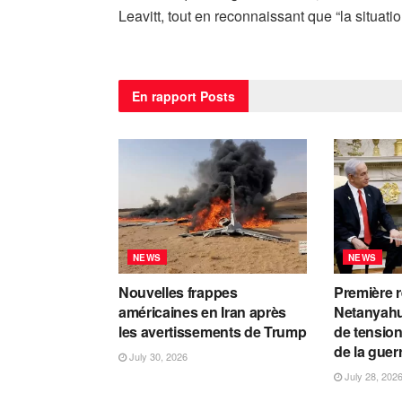
Leavitt, tout en reconnaissant que “la situatio
En rapport
Posts
NEWS
NEWS
Nouvelles frappes
Première 
américaines en Iran après
Netanyahu
les avertissements de Trump
de tension
de la guer
July 30, 2026
July 28, 202