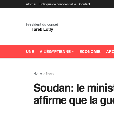
Afficher
Politique de confidentialité
Contact
Président du conseil
Tarek Lotfy
UNE
A L’ÉGYPTIENNE
ECONOMIE
ARC
Home
News
Soudan: le minis
affirme que la gu