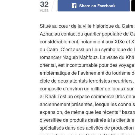
32
Share on Facebook
VUES
Situé au cœur de la ville historique du Cai
Azhar, au contact du quartier populaire de G
considérablement, notamment aux XIXe et XX
du Caire. C’est aussi un lieu symbolique de 
romancier Naguib Mahfouz. La visite du Khâ
oriental, est incontournable pour des voyage
emblématique de l’avènement du tourisme de m
cible de deux attentats terroristes meurtrier
composite d’environ un millier de locaux sur
al-Khalîlî est un espace commercial très dense
anciennement présentes, lesquelles connais
expansion, de même que les récents ” bazar
diversifiée de produits destinés à la clientèl
spécialisés dans des activités de production 