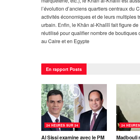
marqueterie, etc.), le Khân al-Khalîlî est aus
l’évolution d’anciens quartiers centraux du 
activités économiques et de leurs multiple
urbain. Enfin, le Khân al-Khalîlî fait figure 
réutilisé pour qualifier nombre de boutique
au Caire et en Egypte
En rapport
Posts
24 HEURES SUR 24
24 HEURES
Al Sissi examine avec le PM
Madbouli r