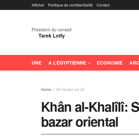
Afficher
Politique de confidentialité
Contact
Président du conseil
Tarek Lotfy
UNE
A L’ÉGYPTIENNE
ECONOMIE
ARC
Home
24 heures sur 24
Khân al-Khalîlî: 
bazar oriental