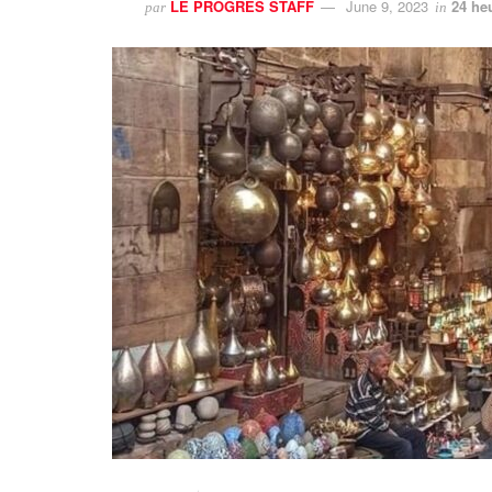
LE PROGRES STAFF
June 9, 2023
24 he
par
in