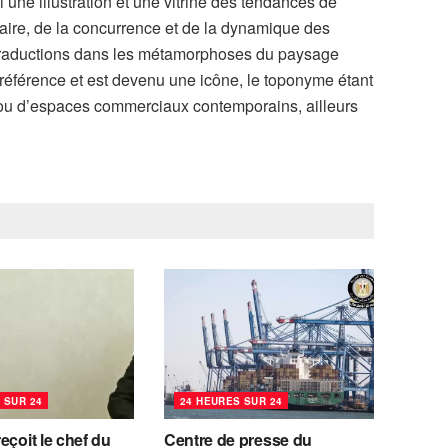
si une illustration et une vitrine des tendances de
Caire, de la concurrence et de la dynamique des
s traductions dans les métamorphoses du paysage
de référence et est devenu une icône, le toponyme étant
s ou d’espaces commerciaux contemporains, ailleurs
 SUR 24
24 HEURES SUR 24
eçoit le chef du
Centre de presse du