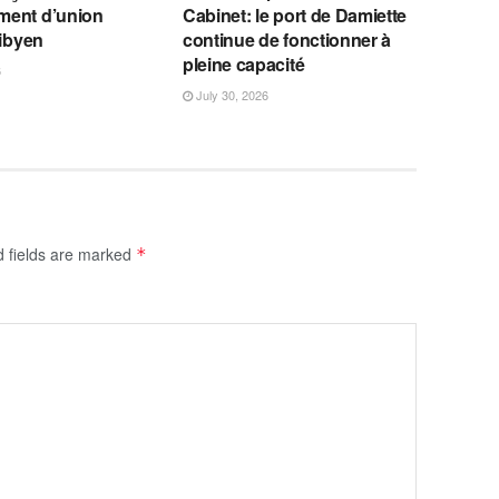
ent d’union
Cabinet: le port de Damiette
libyen
continue de fonctionner à
pleine capacité
6
July 30, 2026
d fields are marked
*