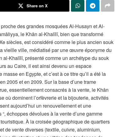
Share on X
re, proche des grandes mosquées Al-Husayn et Al-
amâliyya, le Khân al-Khalîlî, bien que transformé
e siècles, est considéré comme le plus ancien souk
la vieille ville, médiatisé par une œuvre éponyme du
n al-Khalîlî, présenté comme un archétype du souk
urs au Caire, il est ainsi devenu un espace
asse en Egypte, et c’est à ce titre qu’il a été la
s, en 2005 et en 2009. Sur la base d’une trame
 rue, essentiellement consacrés à la vente, le Khân
 où dominent l’orfèvrerie et la bijouterie, activités
sent aujourd’hui un renouvellement et une
s “, échoppes dévolues à la vente d’une gamme
e touristique. À la croisée géographique de quartiers
et de vente diverses (textile, cuivre, aluminium,