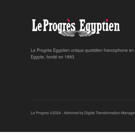
Le Progrès Egyptien unique quotidien francophone en
Egypte, fondé en 1893.
Le Progres ©2024 - Admined by Digital Transformation Manage