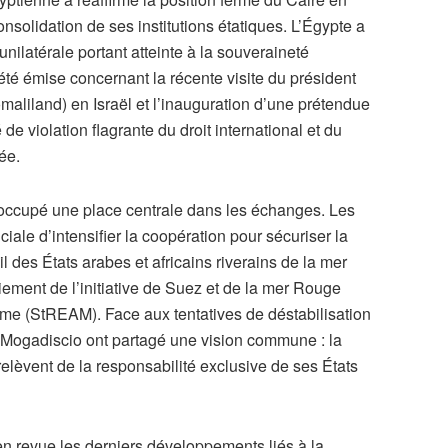
consolidation de ses institutions étatiques. L’Égypte a
ilatérale portant atteinte à la souveraineté
été émise concernant la récente visite du président
maliland) en Israël et l’inauguration d’une prétendue
e violation flagrante du droit international et du
pée.
t occupé une place centrale dans les échanges. Les
iale d’intensifier la coopération pour sécuriser la
l des États arabes et africains riverains de la mer
iement de l’initiative de Suez et de la mer Rouge
me (StREAM). Face aux tentatives de déstabilisation
t Mogadiscio ont partagé une vision commune : la
elèvent de la responsabilité exclusive de ses États
en revue les derniers développements liés à la