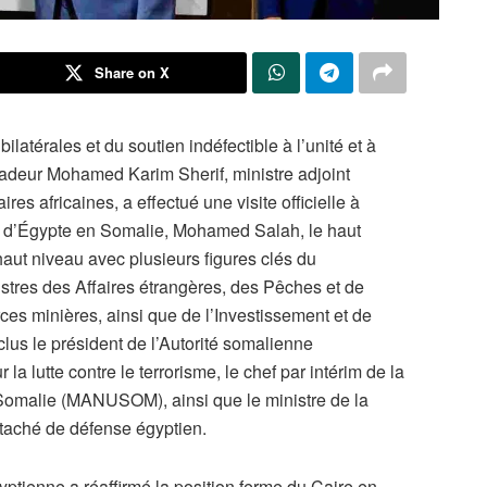
Share on X
latérales et du soutien indéfectible à l’unité et à
assadeur Mohamed Karim Sherif, ministre adjoint
res africaines, a effectué une visite officielle à
d’Égypte en Somalie, Mohamed Salah, le haut
aut niveau avec plusieurs figures clés du
tres des Affaires étrangères, des Pêches et de
es minières, ainsi que de l’Investissement et de
clus le président de l’Autorité somalienne
la lutte contre le terrorisme, le chef par intérim de la
Somalie (MANUSOM), ainsi que le ministre de la
ttaché de défense égyptien.
yptienne a réaffirmé la position ferme du Caire en