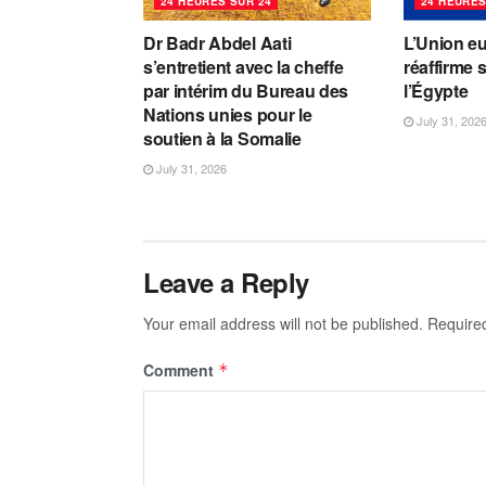
24 HEURES SUR 24
24 HEURES
Dr Badr Abdel Aati
L’Union e
s’entretient avec la cheffe
réaffirme 
par intérim du Bureau des
l’Égypte
Nations unies pour le
July 31, 202
soutien à la Somalie
July 31, 2026
Leave a Reply
Your email address will not be published.
Require
Comment
*