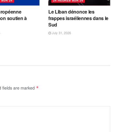
 SUR 24
24 HEURES SUR 24
uropéenne
Le Liban dénonce les
son soutien à
frappes israéliennes dans le
Sud
6
July 31, 2026
d fields are marked
*