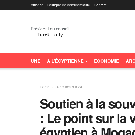
Afficher
Politique de confidentialité
Contact
Président du conseil
Tarek Lotfy
UNE
A L’ÉGYPTIENNE
ECONOMIE
ARC
Home
24 heures sur 24
Soutien à la sou
: Le point sur la 
égyptien à Moga