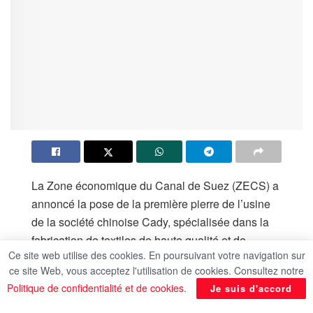
La Zone économique du Canal de Suez (ZECS) a
annoncé la pose de la première pierre de l’usine
de la société chinoise Cady, spécialisée dans la
fabrication de textiles de haute qualité et de
Ce site web utilise des cookies. En poursuivant votre navigation sur
vêtements respectueux de l’environnement, dans
ce site Web, vous acceptez l'utilisation de cookies. Consultez notre
le cadre de la phase d’agrandissement de 6 km du
Politique de confidentialité et de cookies
.
Je suis d'accord
développeur industriel chinois “TEDA-Egypt”,
dans la zone industrielle intégrée d’Al-Sokhna.