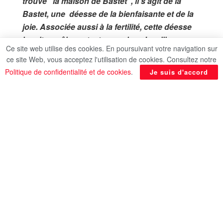
trouve “la maison de Bastet”, il s’agit de la
Bastet, une déesse de la bienfaisante et de la
joie. Associée aussi à la fertilité, cette déesse
jouait un rôle protecteur majeur. Le ville
Ce site web utilise des cookies. En poursuivant votre navigation sur
remonte pourtant aux temps prédynastiques.
ce site Web, vous acceptez l'utilisation de cookies. Consultez notre
Une nécropole a été mise au jour au nord du
Politique de confidentialité et de cookies
.
Je suis d'accord
temple de Bastet, non loin de la nécropole de
l’Ancien Empire. Un musée fut également
inauguré il y a quelques années.