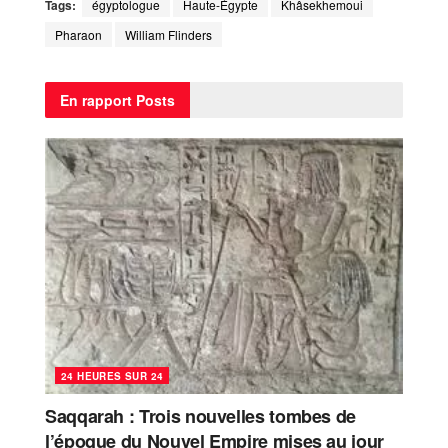
Tags:
égyptologue
Haute-Égypte
Khâsekhemoui
Pharaon
William Flinders
En rapport
Posts
24 HEURES SUR 24
Saqqarah : Trois nouvelles tombes de
l’époque du Nouvel Empire mises au jour