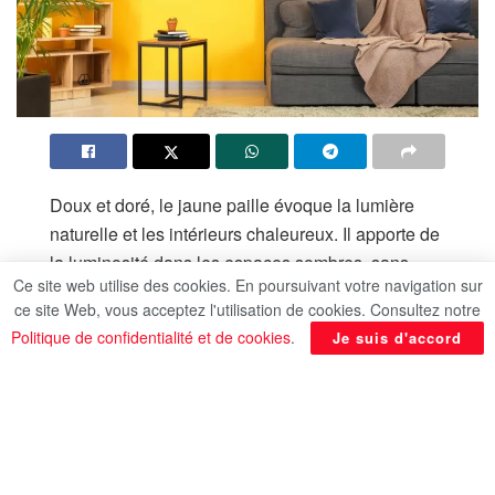
Doux et doré, le jaune paille évoque la lumière
naturelle et les intérieurs chaleureux. Il apporte de
la luminosité dans les espaces sombres, sans
Ce site web utilise des cookies. En poursuivant votre navigation sur
agresser l’œil.
ce site Web, vous acceptez l'utilisation de cookies. Consultez notre
Le jaune paille fait merveille dans un salon où il
Politique de confidentialité et de cookies
.
Je suis d'accord
réchauffe l’ambiance, ou dans une petite entrée,
dont il repousse les murs.
Pour un rendu harmonieux, Se Loger conseille de
l’associez-le à du bleu lavande, dans un esprit