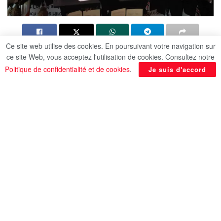
Ce site web utilise des cookies. En poursuivant votre navigation sur
Le ministre égyptien de l’Enseignement supérieur
ce site Web, vous acceptez l'utilisation de cookies. Consultez notre
a signé un protocole d’accord et un accord
Politique de confidentialité et de cookies
.
Je suis d'accord
exécutif avec l’Université de Hiroshima pour
lancer un programme de master double en
collaboration avec l’Université égypto-japonaise
des sciences et technologies (E-JUST). Ce
partenariat stratégique, soutenu par plusieurs
ministres égyptiens et l’ambassadeur du Japon, se
concentre sur des domaines de pointe tels que la
technologie des semi-conducteurs et l’ingénierie.
L’objectif est de renforcer l’internationalisation de
l’enseignement supérieur égyptien et de former
une nouvelle génération de cadres capables de