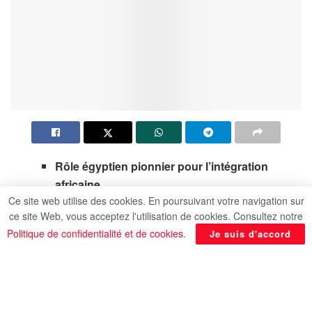
Rôle égyptien pionnier pour l’intégration
africaine
Ce site web utilise des cookies. En poursuivant votre navigation sur
Nouvelle plateforme pour soutenir les
ce site Web, vous acceptez l'utilisation de cookies. Consultez notre
utilisations pacifiques de l’espace
Politique de confidentialité et de cookies
.
Je suis d'accord
Le ministre des Affaires Etrangères et de
l’Immigration, Dr Badr Abdel Aati, a pris part à la
cérémonie d’ouverture du siège de l’Agence