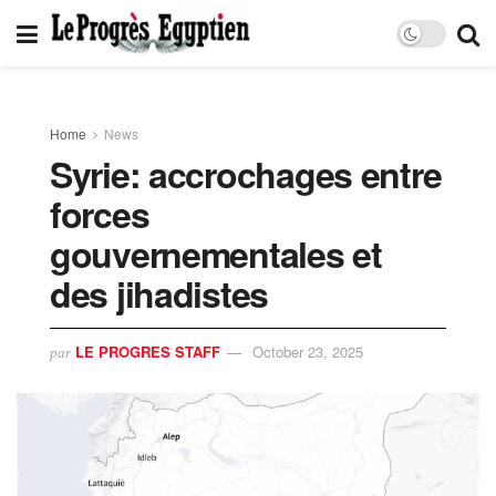
Home
News
Syrie: accrochages entre
forces
gouvernementales et
des jihadistes
LE PROGRES STAFF
October 23, 2025
par