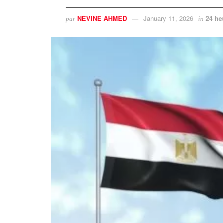
NEVINE AHMED
January 11, 2026
24 he
par
in