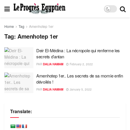
Home
Tag
Amenhotep 1er
Tag:
Amenhotep 1er
Deir El-Médina : La nécropole qui renferme les
secrets d’antan
PAR
DALIA HAMAM
February 2, 2022
Amenhotep 1er.. Les secrets de sa momie enfin
dévoilés !
PAR
DALIA HAMAM
January 5, 2022
Translate: