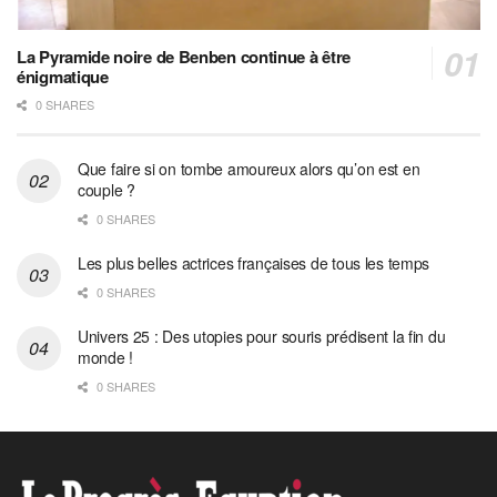
La Pyramide noire de Benben continue à être
énigmatique
0 SHARES
Que faire si on tombe amoureux alors qu’on est en
couple ?
0 SHARES
Les plus belles actrices françaises de tous les temps
0 SHARES
Univers 25 : Des utopies pour souris prédisent la fin du
monde !
0 SHARES