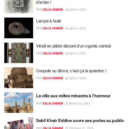
d’antan !
PAR
DALIA HAMAM
April 9, 2023
Lampe à huile
PAR
DALIA HAMAM
April 5, 2023
Vitrail en plâtre décoré d’un cyprès central
PAR
DALIA HAMAM
April 5, 2023
Coupole ou dôme, c’est ça la question !
PAR
DALIA HAMAM
April 2, 2023
La ville aux milles minarets à l’honneur
PAR
DALIA HAMAM
March 26, 2023
Sebil Kheir Eddine ouvre ses portes au public
PAR
DALIA HAMAM
February 22, 2023