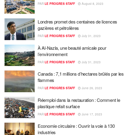
PAR
LE PROGRES STAFF
August 8, 2023
Londres promet des centaines de licences
gazières et pétrolières
PAR
LE PROGRES STAFF
July 31, 2023
À Al-Nazla, une beauté amicale pour
l’environnement
PAR
LE PROGRES STAFF
July 31, 2023
Canada : 7,1 millions d’hectares brûlés par les
flammes
PAR
LE PROGRES STAFF
June 26, 2023
Réemploi dans la restauration : Comment le
plastique refait surface
PAR
LE PROGRES STAFF
June 17, 2023
Economie circulaire : Ouvrir la voie à 130
industries