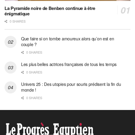
La Pyramide noire de Benben continue à être
énigmatique
0 SHARES
Que faire si on tombe amoureux alors qu’on est en
couple ?
0 SHARES
Les plus belles actrices françaises de tous les temps
0 SHARES
Univers 25 : Des utopies pour souris prédisent la fin du
monde !
0 SHARES