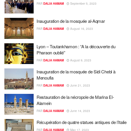
PAR
DALIA HAMAM
September 5, 2023
Inauguration de la mosquée al-Aqmar
PAR
DALIA HAMAM
August 16, 2023
Lyon – Toutankhamon : “A la découverte du
Pharaon oublié”
PAR
DALIA HAMAM
August 9, 2023
Inauguration de la mosquée de Sidi Chebl à
Menoufia
PAR
DALIA HAMAM
June 21, 2023
Restauration de la nécropole de Marina El-
Alamein
PAR
DALIA HAMAM
June 14, 2023
Récupération de quatre statues antiques de l’Italie
PAR
DALIA HAMAM
May 17, 2023