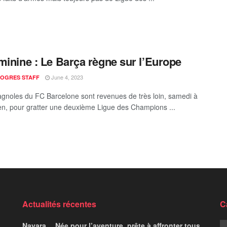
minine : Le Barça règne sur l’Europe
June 4, 2023
ROGRES STAFF
gnoles du FC Barcelone sont revenues de très loin, samedi à
n, pour gratter une deuxième Ligue des Champions ...
Actualités récentes
C
Navara… Née pour l’aventure, prête à affronter tous