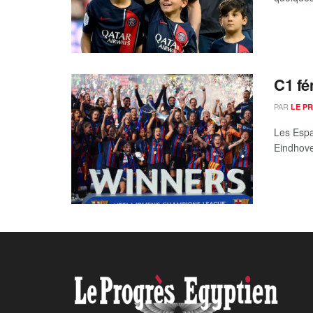
C1 fé
PAR
LE P
Les Espa
Eindhove