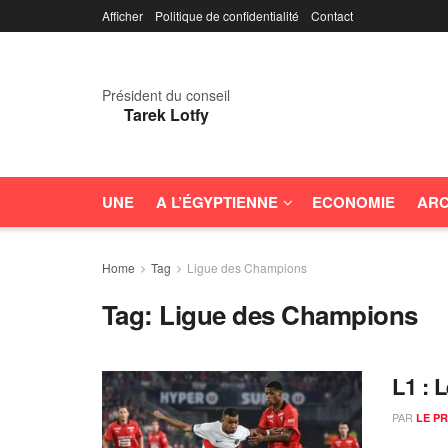
Afficher
Politique de confidentialité
Contact
Président du conseil
Tarek Lotfy
UNE
A L’ÉGYPTIENNE
ECONOMIE
ARC
Home
Tag
Ligue des Champions
Tag:
Ligue des Champions
L1 : 
PAR
LE P