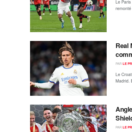
Le Paris
remonté 
Real 
comme
PAR
LE P
Le Croat
Madrid. E
Angle
Shiel
PAR
LE P