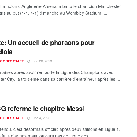
champion d’Angleterre Arsenal a battu le champion Manchester
 tirs au but (1-1, 4-1) dimanche au Wembley Stadium, ...
e: Un accueil de pharaons pour
iola
June 26, 2023
ROGRES STAFF
aines après avoir remporté la Ligue des Champions avec
r City, la troisième dans sa carrière d’entraîneur après les ...
G referme le chapitre Messi
June 4, 2023
ROGRES STAFF
ttendu, c’est désormais officiel: après deux saisons en Ligue 1,
 faits d’armes mais toujours pas de Ligue des ...