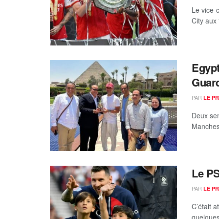
Le vice-
City aux
Egypt
Guard
PAR
LE P
Deux sem
Mancheste
Le PS
PAR
LE P
C’était a
quelques