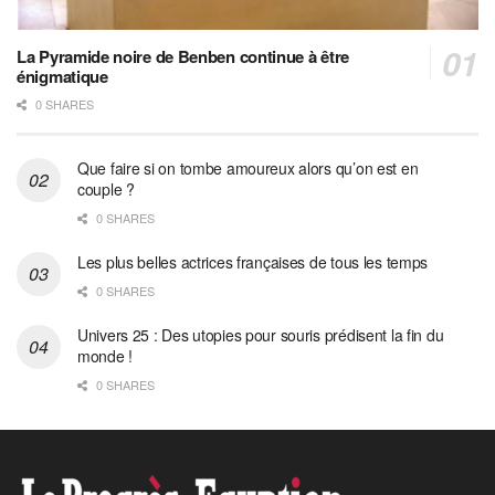
La Pyramide noire de Benben continue à être
énigmatique
0 SHARES
Que faire si on tombe amoureux alors qu’on est en
couple ?
0 SHARES
Les plus belles actrices françaises de tous les temps
0 SHARES
Univers 25 : Des utopies pour souris prédisent la fin du
monde !
0 SHARES