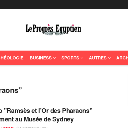
HÉOLOGIE
BUSINESS
SPORTS
AUTRES
ARCH
araons”
o ”Ramsès et l’Or des Pharaons”
ement au Musée de Sydney
November 22, 2023
A HAMAM