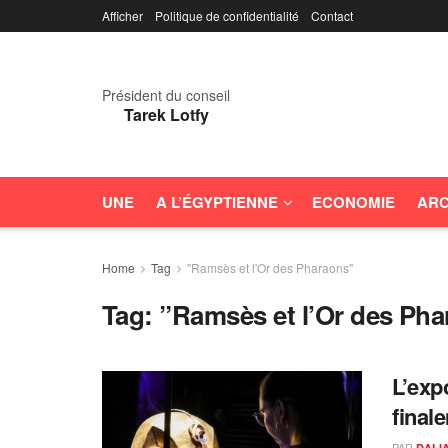
Afficher
Politique de confidentialité
Contact
Président du conseil
Tarek Lotfy
UNE
A L’ÉGYPTIENNE
ECONOMIE
ARC
Home
Tag
''Ramsès et l'Or des Pharaons''
Tag:
”Ramsès et l’Or des Ph
L’exp
final
PAR
DALI