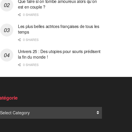
Que faire si on tombe amoureux alors qu’on
est en couple ?
0 SHARES
Les plus belles actrices françaises de tous les
temps
0 SHARES
Univers 25 : Des utopies pour souris prédisent
la fin du monde !
0 SHARES
atégorie
Select Category