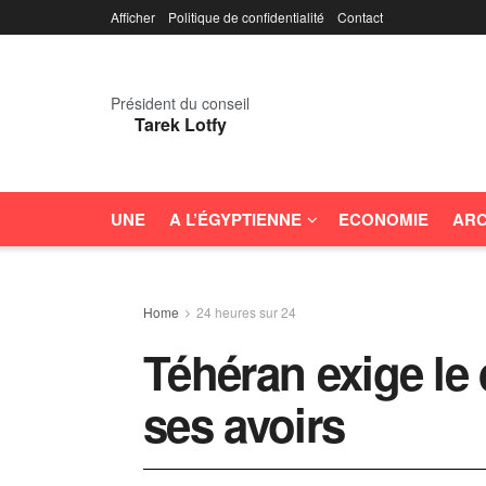
Afficher
Politique de confidentialité
Contact
Président du conseil
Tarek Lotfy
UNE
A L’ÉGYPTIENNE
ECONOMIE
ARC
Home
24 heures sur 24
Téhéran exige le 
ses avoirs