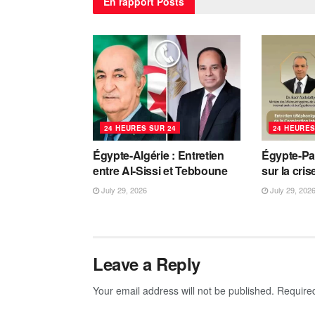
En rapport
Posts
24 HEURES SUR 24
24 HEURES
Égypte-Algérie : Entretien
Égypte-Pa
entre Al-Sissi et Tebboune
sur la cri
July 29, 2026
July 29, 202
Leave a Reply
Your email address will not be published.
Require