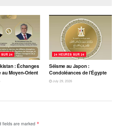
 SUR 24
24 HEURES SUR 24
kistan : Échanges
Séisme au Japon :
se au Moyen-Orient
Condoléances de l’Égypte
6
July 29, 2026
d fields are marked
*