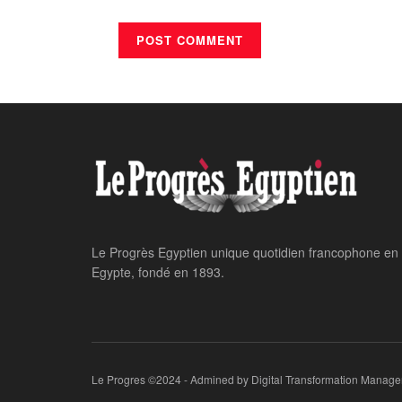
Le Progrès Egyptien unique quotidien francophone en
Egypte, fondé en 1893.
Le Progres ©2024 - Admined by Digital Transformation Manage