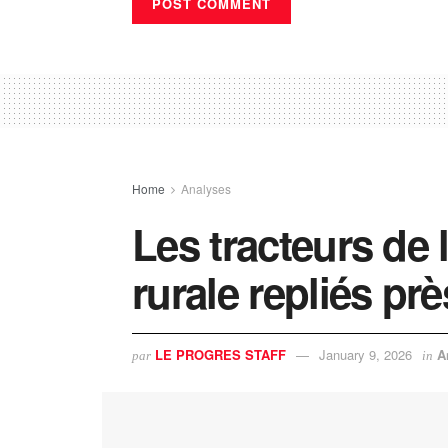
Home
Analyses
Les tracteurs de 
rurale repliés prè
LE PROGRES STAFF
January 9, 2026
A
par
in