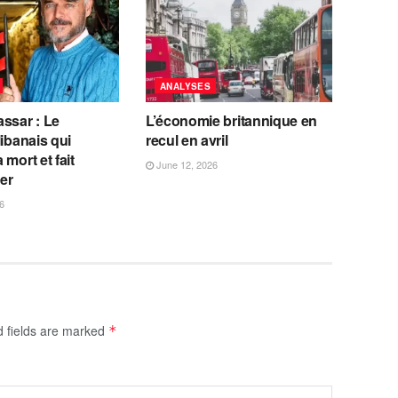
ANALYSES
ssar : Le
L’économie britannique en
libanais qui
recul en avril
 mort et fait
June 12, 2026
fer
6
d fields are marked
*