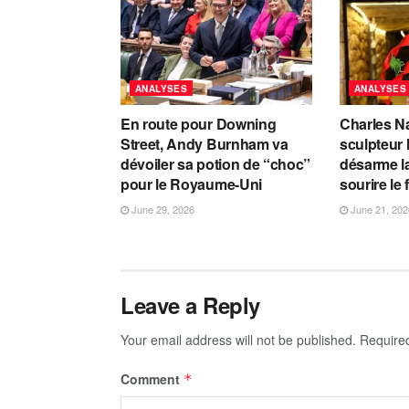
ANALYSES
ANALYSES
En route pour Downing
Charles Na
Street, Andy Burnham va
sculpteur 
dévoiler sa potion de “choc”
désarme la
pour le Royaume-Uni
sourire le 
June 29, 2026
June 21, 202
Leave a Reply
Your email address will not be published.
Require
Comment
*