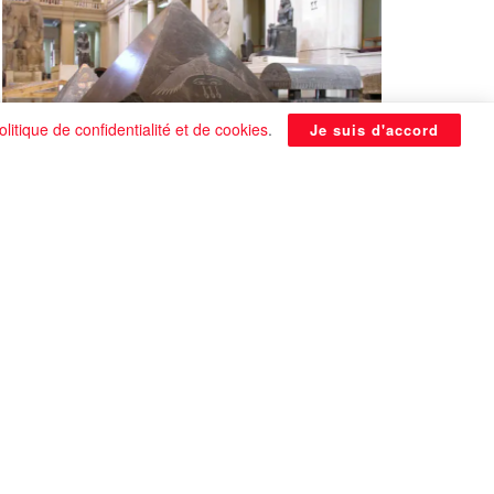
olitique de confidentialité et de cookies
.
Je suis d'accord
La Pyramide noire de Benben
continue à être énigmatique
0 SHARES
Que faire si on tombe amoureux alors qu’on
est en couple ?
0 SHARES
Les plus belles actrices françaises de tous les