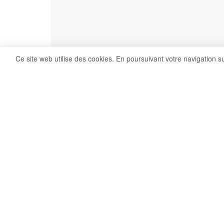
Ce site web utilise des cookies. En poursuivant votre navigation s
10
Share on Facebook
VUES
Signature imminente de l’accord UE-Mercosur 