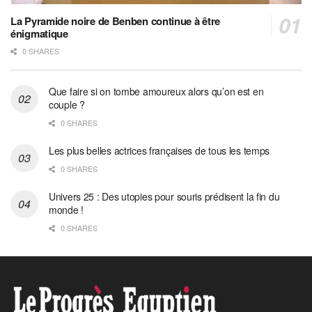
La Pyramide noire de Benben continue à être
énigmatique
0 SHARES
Que faire si on tombe amoureux alors qu’on est en
couple ?
0 SHARES
Les plus belles actrices françaises de tous les temps
0 SHARES
Univers 25 : Des utopies pour souris prédisent la fin du
monde !
0 SHARES