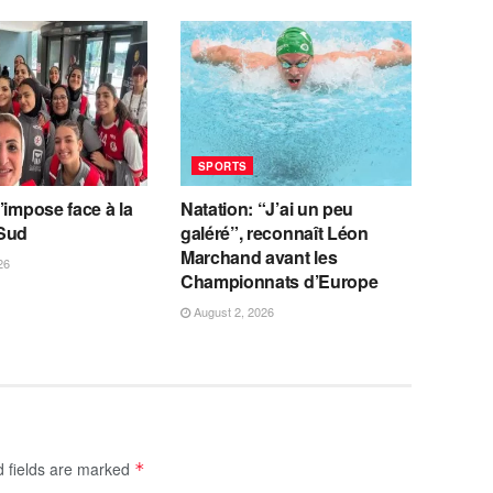
SPORTS
’impose face à la
Natation: “J’ai un peu
Sud
galéré”, reconnaît Léon
Marchand avant les
26
Championnats d’Europe
August 2, 2026
d fields are marked
*