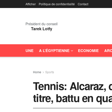
Afficher
Politique de confidentialité
Contact
Président du conseil
Tarek Lotfy
UNE
A L’ÉGYPTIENNE
ECONOMIE
ARC
Home
Sports
Tennis: Alcaraz,
titre, battu en qu