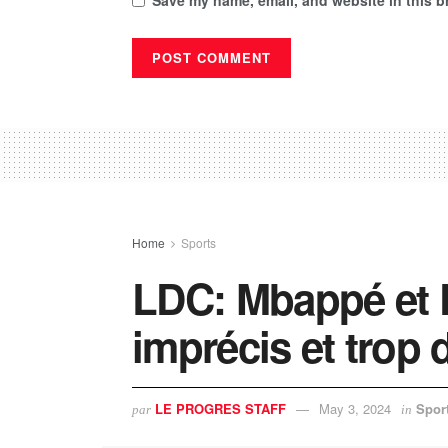
Save my name, email, and website in this b
Home
Sports
LDC: Mbappé et 
imprécis et trop 
LE PROGRES STAFF
May 3, 2024
Spor
par
in