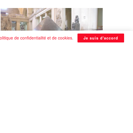
olitique de confidentialité et de cookies
.
Je suis d'accord
La Pyramide noire de Benben
continue à être énigmatique
0 SHARES
Que faire si on tombe amoureux alors qu’on
est en couple ?