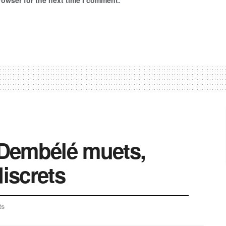
rowser for the next time I comment.
Dembélé muets,
discrets
ts