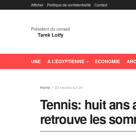
Afficher
Politique de confidentialité
Contact
Président du conseil
Tarek Lotfy
UNE
A L’ÉGYPTIENNE
ECONOMIE
ARC
Home
24 heures sur 24
Tennis: huit ans 
retrouve les so