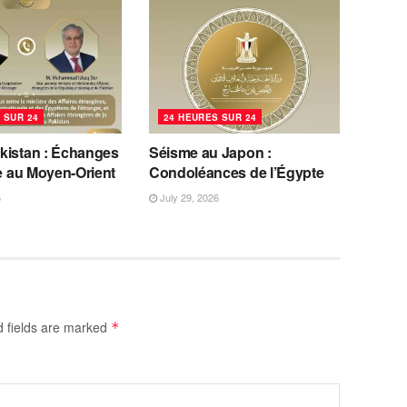
 SUR 24
24 HEURES SUR 24
kistan : Échanges
Séisme au Japon :
se au Moyen-Orient
Condoléances de l’Égypte
6
July 29, 2026
d fields are marked
*