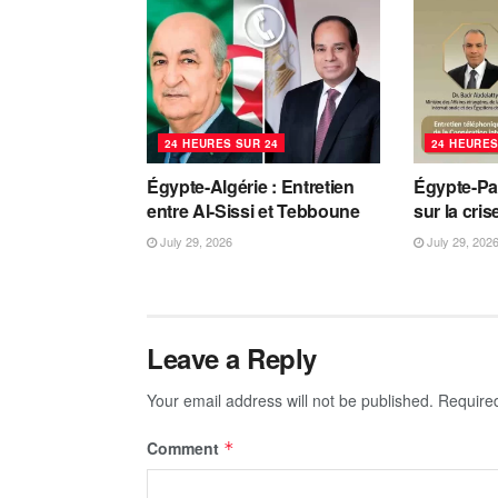
24 HEURES SUR 24
24 HEURES
Égypte-Algérie : Entretien
Égypte-Pa
entre Al-Sissi et Tebboune
sur la cri
July 29, 2026
July 29, 202
Leave a Reply
Your email address will not be published.
Require
Comment
*