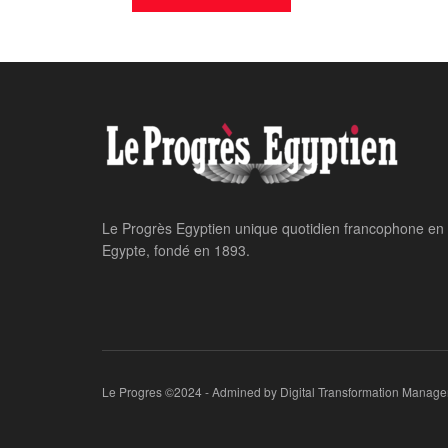
Le Progrès Egyptien unique quotidien francophone en
Egypte, fondé en 1893.
Le Progres ©2024 - Admined by Digital Transformation Manage