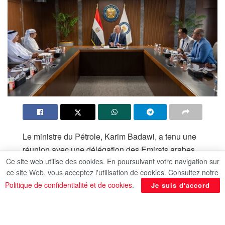
Le ministre du Pétrole, Karim Badawi, a tenu une
réunion avec une délégation des Emirats arabes
Ce site web utilise des cookies. En poursuivant votre navigation sur
unis conduite par Hussein Sultan Lootah, directeur
ce site Web, vous acceptez l'utilisation de cookies. Consultez notre
général du groupe Emirates National Oil Company
Politique de confidentialité et de cookies
.
Je suis d'accord
(ENOC), et Abdel Karim Al Mazmi, directeur
général de Dragon Oil, filiale du groupe, afin
d’examiner les possibilités d’élargissement des