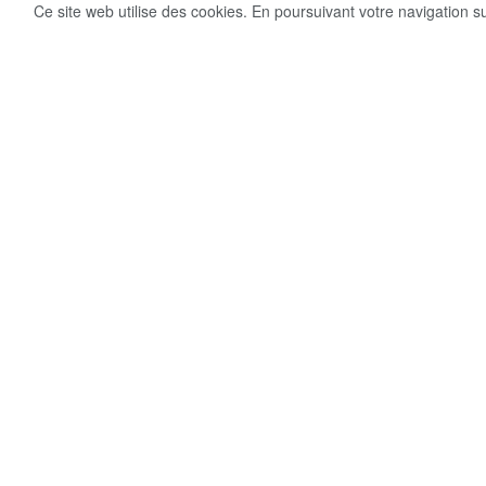
Ce site web utilise des cookies. En poursuivant votre navigation s
19
Share on Facebook
VUES
Dans le cadre des efforts continus de l’État
produits de première nécessité à des prix rai
inaugurée au marché moderne « Tahya Misr
de 120 points de vente diversifiés pour répo