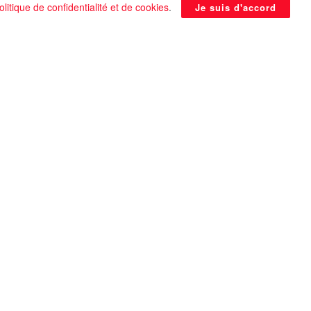
olitique de confidentialité et de cookies
.
Je suis d'accord
La Pyramide noire de Benben
continue à être énigmatique
0 SHARES
Que faire si on tombe amoureux alors qu’on
est en couple ?
0 SHARES
Les plus belles actrices françaises de tous les
temps
0 SHARES
Univers 25 : Des utopies pour souris prédisent
la fin du monde !
0 SHARES