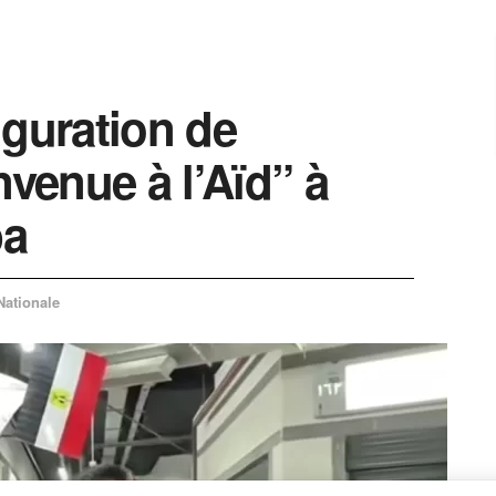
uguration de
nvenue à l’Aïd” à
ba
Nationale