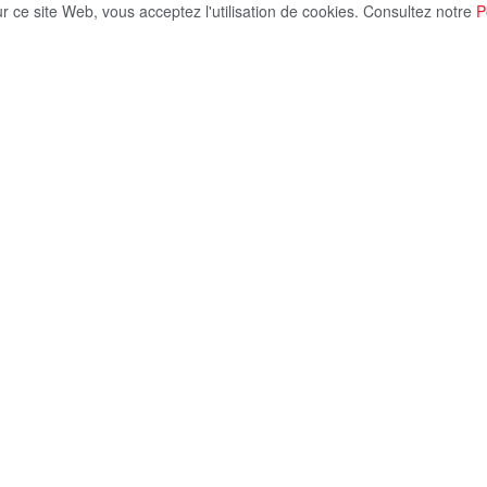
ur ce site Web, vous acceptez l'utilisation de cookies. Consultez notre
P
Share on X
 pour développer les marchés modernes et fournir des
sonnables, l’exposition « Bienvenue à l’Aïd » a été
 » de Hadayek El Qubba. Ce marché comprend plus
ndre aux besoins des citoyens en produits