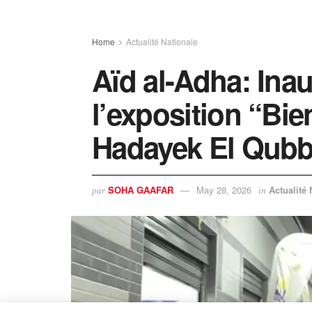
Home
Actualité Nationale
Aïd al-Adha: Ina
l’exposition “Bie
Hadayek El Qub
SOHA GAAFAR
May 28, 2026
Actualité 
par
in