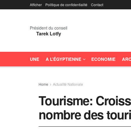
Afficher
Politique de confidentialité
Contact
Président du conseil
Tarek Lotfy
UNE
A L’ÉGYPTIENNE
ECONOMIE
ARC
Home
Actualité Nationale
Tourisme: Crois
nombre des touri