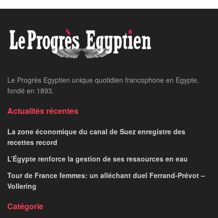
Home
24 heures sur 24
Le général Atef Mouftah,
superviseur général du
GME s’épanche au
Progrès Egyptien
NEVINE AHMED
November 1, 2025
par