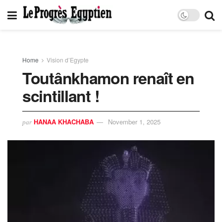
Home
Vision d’Egypte
Toutânkhamon renaît en
scintillant !
HANAA KHACHABA
November 1, 2025
par