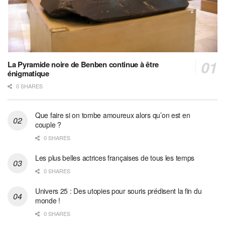
La Pyramide noire de Benben continue à être
énigmatique
0 SHARES
Que faire si on tombe amoureux alors qu’on est en
couple ?
0 SHARES
Les plus belles actrices françaises de tous les temps
0 SHARES
Univers 25 : Des utopies pour souris prédisent la fin du
monde !
0 SHARES