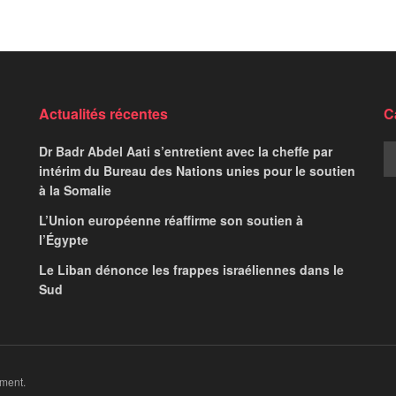
a, un chef d’œuvre
risme