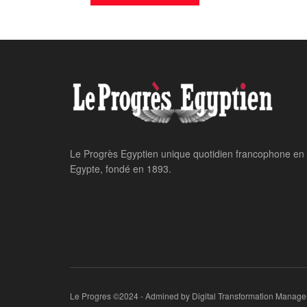
Home
Tourisme
Palais de Montaz
irremplaçable
LE PROGRES STAFF
May 27, 2024
Tou
par
in