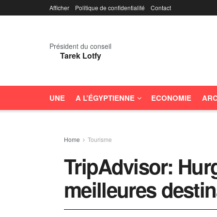
Afficher
Politique de confidentialité
Contact
Président du conseil
Tarek Lotfy
UNE
A L’ÉGYPTIENNE
ECONOMIE
ARC
Home
Tourisme
TripAdvisor: Hur
meilleures destin