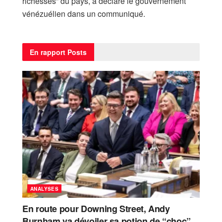
richesses” du pays, a déclaré le gouvernement
vénézuélien dans un communiqué.
En rapport
Posts
ANALYSES
En route pour Downing Street, Andy
Burnham va dévoiler sa potion de “choc”