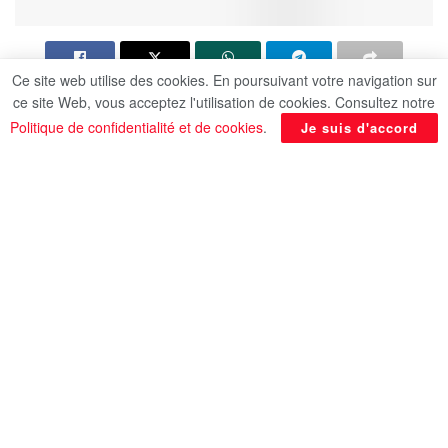
Ce site web utilise des cookies. En poursuivant votre navigation sur
ce site Web, vous acceptez l'utilisation de cookies. Consultez notre
Donald Trump a la “personnalité d’un alcoolique”,
Politique de confidentialité et de cookies
.
Je suis d'accord
a lancé sa directrice de cabinet dans un papier
retentissant publié mardi par Vanity Fair, et qu’elle
a décrit après parution comme un “article à charge
présenté de manière malhonnête”, selon l’AFP.
Loin de la critiquer, le président américain a réagi
en confirmant au New York Post avoir “une
personnalité de type possessif et vulnérable à
l’addiction.”
Donald Trump a rappelé qu’il ne buvait pas du tout
d’alcool, et ajouté: “J’ai souvent dit que si c’était le
cas j’aurais de très fortes chances d’être