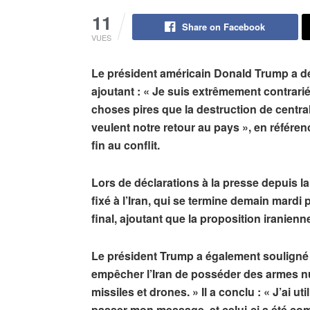
11
Share on Facebook
VUES
Le président américain Donald Trump a déc
ajoutant : « Je suis extrêmement contrarié,
choses pires que la destruction de centra
veulent notre retour au pays », en référen
fin au conflit.
Lors de déclarations à la presse depuis la 
fixé à l’Iran, qui se termine demain mard
final, ajoutant que la proposition iranie
Le président Trump a également souligné 
empêcher l’Iran de posséder des armes nu
missiles et drones. » Il a conclu : « J’ai ut
passer mon message, et celui-ci a été com