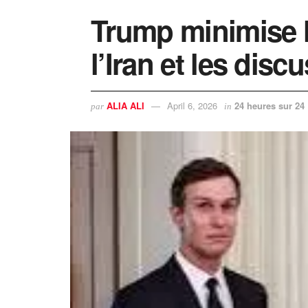
Trump minimise l
l’Iran et les dis
ALIA ALI
April 6, 2026
24 heures sur 24
par
in