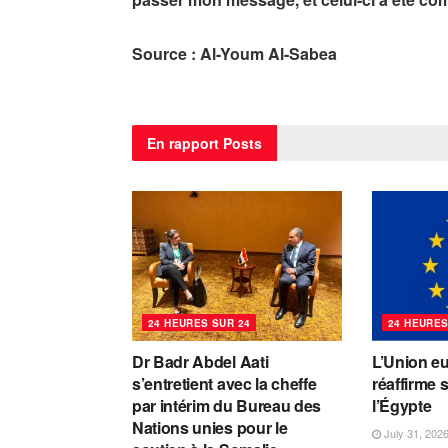
Source : Al-Youm Al-Sabea
En rapport
Posts
24 HEURES SUR 24
24 HEURES
Dr Badr Abdel Aati
L’Union e
s’entretient avec la cheffe
réaffirme 
par intérim du Bureau des
l’Égypte
Nations unies pour le
July 31, 202