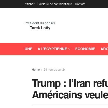
Afficher
Politique de confidentialité
Contact
Président du conseil
Tarek Lotfy
UNE
A L’ÉGYPTIENNE
ECONOMIE
ARC
Home
24 heures sur 24
Trump : l’Iran ref
Américains veule