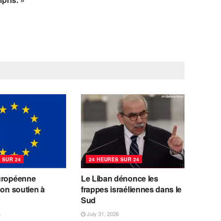
 SUR 24
24 HEURES SUR 24
uropéenne
Le Liban dénonce les
son soutien à
frappes israéliennes dans le
Sud
6
July 31, 2026