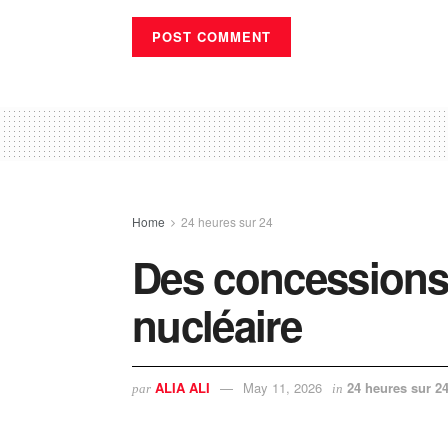
Home
24 heures sur 24
Des concessions 
nucléaire
ALIA ALI
May 11, 2026
24 heures sur 2
par
in