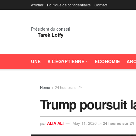
Afficher
Politique de confidentialité
Contact
Président du conseil
Tarek Lotfy
UNE
A L’ÉGYPTIENNE
ECONOMIE
ARC
Home
24 heures sur 24
Trump poursuit la
ALIA ALI
May 11, 2026
24 heures sur 24
par
in