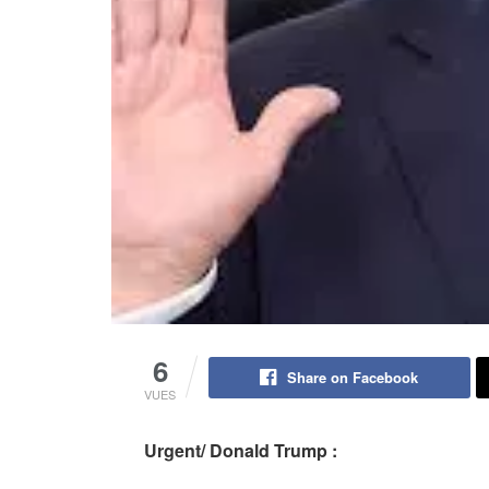
6
Share on Facebook
VUES
Urgent/
Donald Trump
: