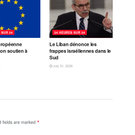
 SUR 24
24 HEURES SUR 24
uropéenne
Le Liban dénonce les
son soutien à
frappes israéliennes dans le
Sud
6
July 31, 2026
d fields are marked
*