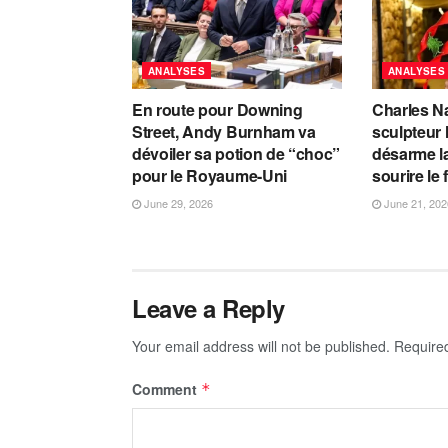
ANALYSES
ANALYSES
En route pour Downing
Charles Na
Street, Andy Burnham va
sculpteur 
dévoiler sa potion de “choc”
désarme la
pour le Royaume-Uni
sourire le 
June 29, 2026
June 21, 202
Leave a Reply
Your email address will not be published.
Require
Comment
*