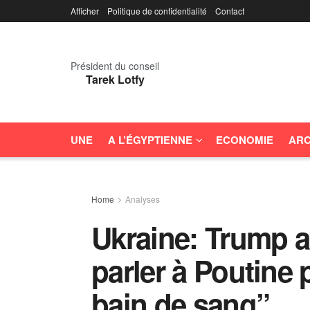
Afficher
Politique de confidentialité
Contact
Président du conseil
Tarek Lotfy
UNE
A L’ÉGYPTIENNE
ECONOMIE
ARC
Home
Analyses
Ukraine: Trump a
parler à Poutine 
bain de sang”