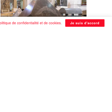
olitique de confidentialité et de cookies
.
Je suis d'accord
La Pyramide noire de Benben
continue à être énigmatique
0 SHARES
Que faire si on tombe amoureux alors qu’on
est en couple ?
0 SHARES
Les plus belles actrices françaises de tous les
temps