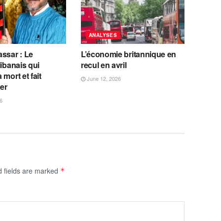
ANALYSES
ssar : Le
L’économie britannique en
libanais qui
recul en avril
 mort et fait
June 12, 2026
fer
6
d fields are marked
*