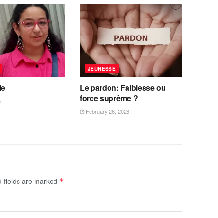
JEUNESSE
ie
Le pardon: Faiblesse ou
force suprême ?
6
February 26, 2026
d fields are marked
*