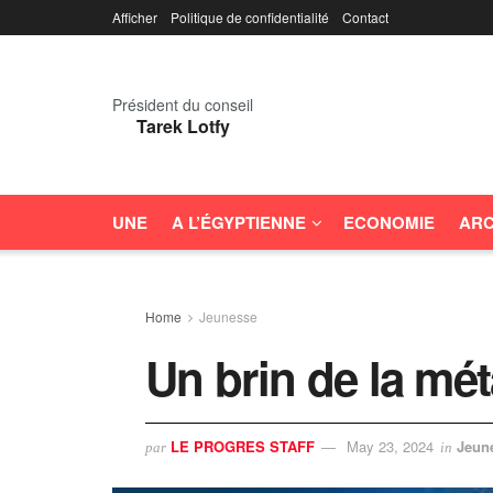
Afficher
Politique de confidentialité
Contact
Président du conseil
Tarek Lotfy
UNE
A L’ÉGYPTIENNE
ECONOMIE
ARC
Home
Jeunesse
Un brin de la m
LE PROGRES STAFF
May 23, 2024
Jeun
par
in