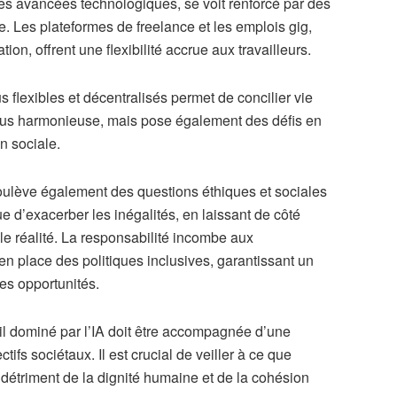
 les avancées technologiques, se voit renforcé par des
nce. Les plateformes de freelance et les emplois gig,
on, offrent une flexibilité accrue aux travailleurs.
s flexibles et décentralisés permet de concilier vie
plus harmonieuse, mais pose également des défis en
n sociale.
 soulève également des questions éthiques et sociales
e d’exacerber les inégalités, en laissant de côté
le réalité. La responsabilité incombe aux
n place des politiques inclusives, garantissant un
es opportunités.
ail dominé par l’IA doit être accompagnée d’une
tifs sociétaux. Il est crucial de veiller à ce que
 détriment de la dignité humaine et de la cohésion