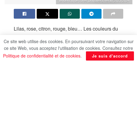
tendência de cores primavera verão 2023/2024
Lilas, rose, citron, rouge, bleu… Les couleurs du
printemps/été 2023 vont égayer votre garde-robe
Ce site web utilise des cookies. En poursuivant votre navigation sur
avec leur explosion visuelle. Les designers s’en
ce site Web, vous acceptez l'utilisation de cookies. Consultez notre
sont donnés à cœur joie pour créer des pièces
Politique de confidentialité et de cookies
.
Je suis d'accord
aux nuances bien distinctes. Si les nudes ont
toujours leur place dans nos vestiaires, la
tendance chromatique vive reprend peu à peu ses
droits. Créer des looks toujours plus forts sans
craindre le fashion faux-pas.