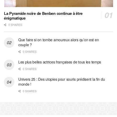
La Pyramide noire de Benben continue à être
énigmatique
0 SHARES
Que faire si on tombe amoureux alors qu’on est en
couple ?
0 SHARES
Les plus belles actrices françaises de tous les temps
0 SHARES
Univers 25 : Des utopies pour souris prédisent la fin du
monde !
0 SHARES