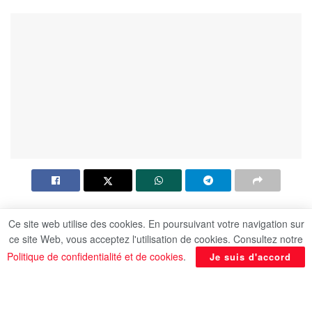
Ce site web utilise des cookies. En poursuivant votre navigation sur
Le ministère de l’Approvisionnement et du
ce site Web, vous acceptez l'utilisation de cookies. Consultez notre
Commerce intérieur a annoncé la stabilité
Politique de confidentialité et de cookies
.
Je suis d'accord
complète des marchés et la disponibilité des
produits de base, du carburant et des bonbonnes
de gaz durant la veille ainsi que les deux premiers